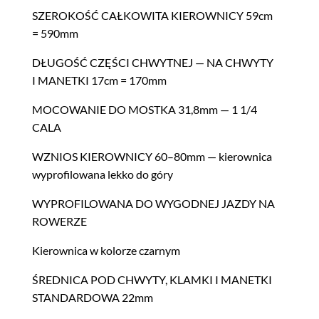
SZEROKOŚĆ CAŁKOWITA KIEROWNICY 59cm
= 590mm
DŁUGOŚĆ CZĘŚCI CHWYTNEJ — NA CHWYTY
I MANETKI 17cm = 170mm
MOCOWANIE DO MOSTKA 31,8mm — 1 1/4
CALA
WZNIOS KIEROWNICY 60–80mm — kierown­i­ca
wypro­filowana lekko do góry
WYPROFILOWANA DO WYGODNEJ JAZDY NA
ROWERZE
Kierown­i­ca w kolorze czarnym
ŚREDNICA POD CHWYTY, KLAMKI I MANETKI
STANDARDOWA 22mm