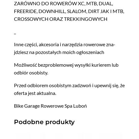
ZARÓWNO DO ROWERÓW XC, MTB, DUAL,
FREERIDE, DOWNHILL, SLALOM, DIRT JAK I MTB,
CROSSOWYCH ORAZ TREKKINGOWYCH
_
Inne częś­ci, akce­so­ria i narzędzia rowerowe zna­
jdziesz na pozostałych moich ogłoszeniach
Możli­wość bezprob­le­mowej wysył­ki kuri­erem lub
odbiór osobisty.
Przed odbiorem oso­bistym zadz­woń i upewnij się, że
ofer­ta jest aktualna.
Bike Garage Rowerowe Spa Luboń
Podobne produkty