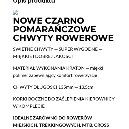
Opis produktu
NOWE CZARNO
POMARAŃCZOWE
CHWYTY ROWEROWE
ŚWIETNE CHWYTY — SUPER WYGODNE —
MIĘKKIE I DOBREJ JAKOŚCI
MATERIAŁ WYKONANIA KRATON — mięk­ki
polimer zapew­ni­a­ją­cy kom­fort rowerzyście
CHWYTY DŁUGOŚCI 135mm — 13,5cm
KORKI BOCZNE DO ZAŚLEPIENIA KIEROWNICY
W KOMPLECIE
IDEALNE ZARÓWNO DO ROWERÓW
MIEJSKICH, TREKKINGOWYCH, MTB, CROSS