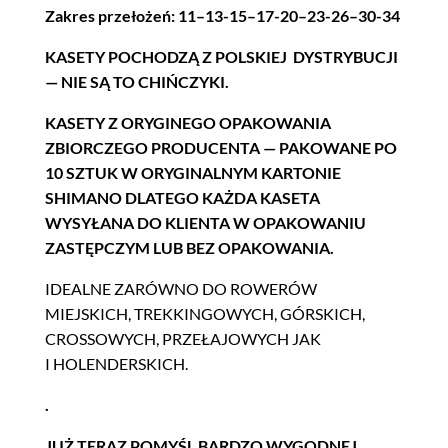
Zakres przełożeń: 11–13-15–17-20–23-26–30-34
KASETY POCHODZĄ Z POLSKIEJ DYSTRYBUCJI
— NIE SĄ TO CHIŃCZYKI.
KASETY Z ORYGINEGO OPAKOWANIA
ZBIORCZEGO PRODUCENTA — PAKOWANE PO
10 SZTUK W ORYGINALNYM KARTONIE
SHIMANO DLATEGO KAŻDA KASETA
WYSYŁANA DO KLIENTA W OPAKOWANIU
ZASTĘPCZYM LUB BEZ OPAKOWANIA.
IDEALNE ZARÓWNO DO ROWERÓW
MIEJSKICH, TREKKINGOWYCH, GÓRSKICH,
CROSSOWYCH, PRZEŁAJOWYCH JAK
I HOLENDERSKICH.
.
JUŻ TERAZ POMYŚL BARDZO WYGODNEJ