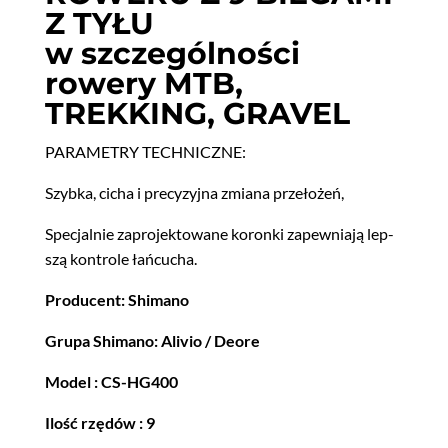
Z TYŁU
w szczególności
rowery MTB,
TREKKING, GRAVEL
PARAMETRY TECHNICZNE:
Szy­b­ka, cicha i pre­cyzyj­na zmi­ana przełożeń,
Spec­jal­nie zapro­jek­towane koron­ki zapew­ni­a­ją lep­
szą kon­t­role łańcucha.
Pro­du­cent: Shimano
Gru­pa Shi­mano: Aliv­io / Deore
Mod­el : CS-HG400
Ilość rzędów : 9