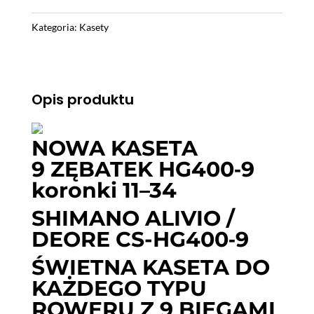
9-
rz
Kategoria:
Kasety
SHIMANO
CS-
HG400
Opis produktu
11-
34T
ALIVIO
NOWA KASETA
/
9 ZĘBATEK HG400‑9
DEORE
koronki 11–34
SHIMANO ALIVIO /
DEORE CS-HG400‑9
ŚWIETNA KASETA DO
KAŻDEGO TYPU
ROWERU Z 9 BIEGAMI