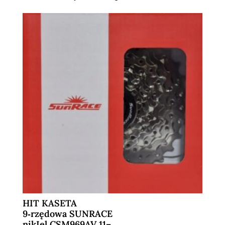
HIT KASETA
9‑rzędowa SUNRACE
nikIel CSM969AV 11–