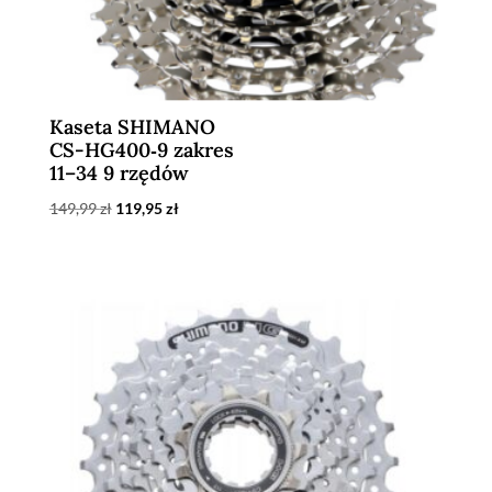
Kaseta SHIMANO
CS-HG400‑9 zakres
11–34 9 rzędów
Pierwotna
Aktualna
149,99
zł
119,95
zł
cena
cena
wynosiła:
wynosi:
149,99 zł.
119,95 zł.