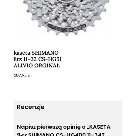
kaseta SHIMANO
8rz 11–32 CS-HG51
ALIVIO ORGINAŁ
107,95
zł
Recenzje
Napisz pierwszą opinię o „KASETA
9‑rz SHIMANO CS-HG400 11–34T