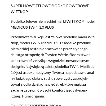
1.0
SUPER NOWE ŻELOWE SIODŁO ROWEROWE
gel
WITTKOP
mtb
trekking
Siodełko żelowe niemieck­iej mar­ki WITTKOP mod­el
MEDICUS TWIN 1.0 PLUS
Przed­miotem aukc­je jest żelowe siodełko mar­ki Wit­
tkop, mod­el TWIN Medicus 1.0. Siodełko pro­dukcji
niemieck­iej zostało opra­cow­ane przez słyn­nego
chirur­ga ortope­dę dr Torsten Wer­le. Siodło stwor­
zone również z myślą o wygodzie i nowoczes­nym
desig­nie. Najwięk­szą zaletą siodeł­ka TWIN Medicus
1.0 jest aspekt medy­czny. Twór­ca na pod­staw­ie anal­
izy ludzkiego ciała w ruchu row­erzysty zapro­jek­
tował siodło dzieląc na pięć stref, które mają za
zadanie zapewnić wyso­ki kom­fort jazdy dynam­
icznej. Tłu­mi drgania.
DŁUGOŚĆ SIODEŁKA 280mm