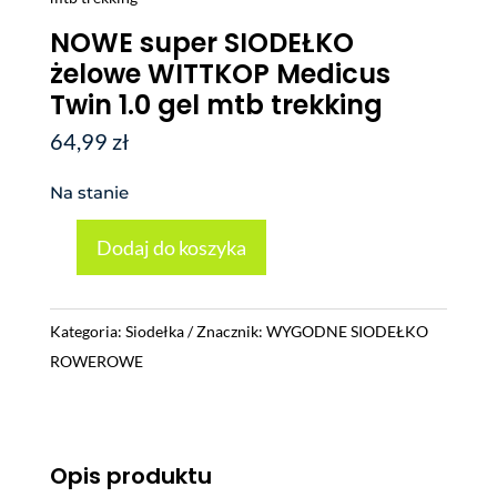
NOWE super SIODEŁKO
żelowe WITTKOP Medicus
Twin 1.0 gel mtb trekking
64,99
zł
Na stanie
Dodaj do koszyka
ilość
NOWE
super
Kategoria:
Siodełka
Znacznik:
WYGODNE SIODEŁKO
SIODEŁKO
ROWEROWE
żelowe
WITTKOP
Medicus
Twin
Opis produktu