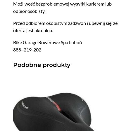
Możli­wość bezprob­le­mowej wysył­ki kuri­erem lub
odbiór osobisty.
Przed odbiorem oso­bistym zadz­woń i upewnij się, że
ofer­ta jest aktualna.
Bike Garage Rowerowe Spa Luboń
888–219-202
Podobne produkty